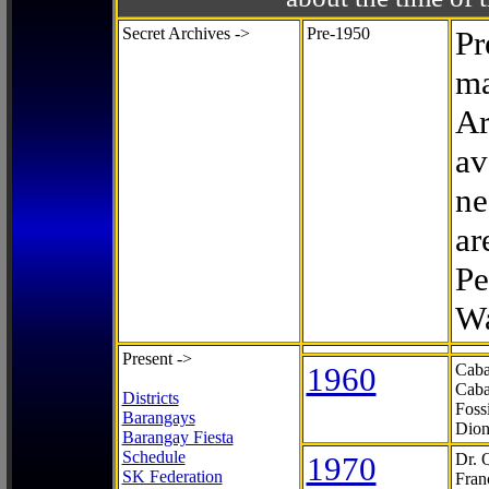
Secret Archives ->
Pre-1950
Pr
ma
Ar
av
ne
ar
Pe
Wa
Present ->
1960
Caba
Caba
Districts
Foss
Barangays
Dion
Barangay Fiesta
Schedule
1970
Dr. 
SK Federation
Fran