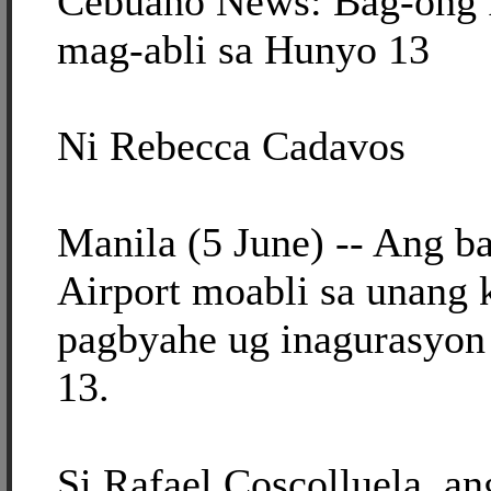
Cebuano News: Bag-ong I
mag-abli sa Hunyo 13
Ni Rebecca Cadavos
Manila (5 June) -- Ang ba
Airport moabli sa unang 
pagbyahe ug inagurasyo
13.
Si Rafael Coscolluela, an