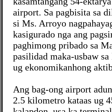
kasamtangang 54-ektarya
airport. Sa pagbisita sa d
si Ms. Arroyo nagpahayag
kasigurado nga ang pagsi
paghimong pribado sa Ma
pasilidad maka-usbaw sa 
ug ekonomikanhong aktib
Ang bag-ong airport adu
2.5 kilometro kataas ug 
kalapdon, usa ka termina