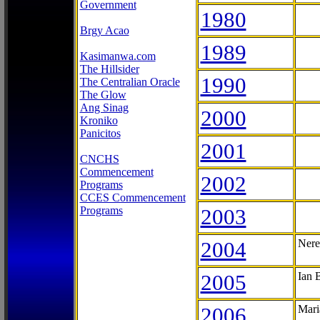
Government
1980
Brgy Acao
1989
Kasimanwa.com
The Hillsider
1990
The Centralian Oracle
The Glow
Ang Sinag
2000
Kroniko
Panicitos
2001
CNCHS
Commencement
2002
Programs
CCES Commencement
Programs
2003
2004
Nere
2005
Ian 
2006
Mari