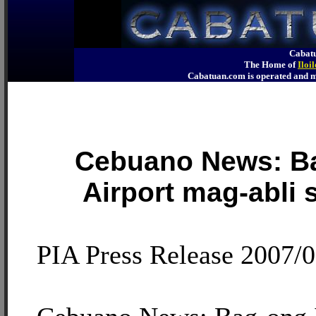
Cabatu
The Home of
Iloi
Cabatuan.com is operated an
Cebuano News: Ba
Airport mag-abli 
PIA Press Release 2007/