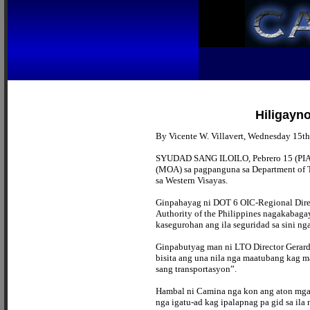
Hiligayn
By Vicente W. Villavert, Wednesday 15th
SYUDAD SANG ILOILO, Pebrero 15 (PIA 6)
(MOA) sa pagpanguna sa Department of T
sa Western Visayas.
Ginpahayag ni DOT 6 OIC-Regional Direct
Authority of the Philippines nagakabaga
kasegurohan ang ila seguridad sa sini ng
Ginpabutyag man ni LTO Director Gerard 
bisita ang una nila nga maatubang kag m
sang transportasyon”.
Hambal ni Camina nga kon ang aton mga bi
nga igatu-ad kag ipalapnag pa gid sa il