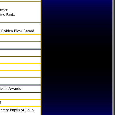
armer
tes Paniza
al Golden Plow Award
Media Awards
6
tary Pupils of Iloilo