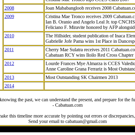
2008
Joan Mababangloob receives 2008 Cabatuan.
2009
Cristina Mae Tronco receives 2009 Cabatuan
Ian B. Oranio and Angelo Leal Jr. top CNCHS
Feliciano F. Miravite honored by AFP alongsid
2010
The Hillsider, student publication of Inaca El
Gabrielle Jofe Pama wins 1st Place in Dancesp
2011
Cherry Mae Sulatra receives 2011 Cabatuan.
Cabatuan RCY wins Iloilo Red Cross Chapter
2012
Lourde Frances Mye Almarza is CCES Valedic
Anne Caroline Grana Ferrariz is Most Outstan
2013
Most Outstanding SK Chairmen 2013
2014
knowing the past, we can understand the present, and prepare for the fu
- Cabatuan.com
ake this timeline more accurate by pointing out errors or discrepancies, 
Send your email to cabatuan@gmail.com