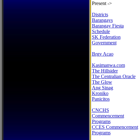
Present ->
Districts
Barangays
Barangay Fiesta
Schedule
SK Federation
Government
Brgy Acao
Kasimanwa.com
The Hillsider
The Centralian Oracle
The Glow
Ang Sinag
Kroniko
Panicitos
CNCHS
Commencement
Programs
CCES Commencement
Programs