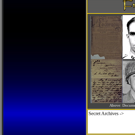
Above: Documen
Secret Archives ->