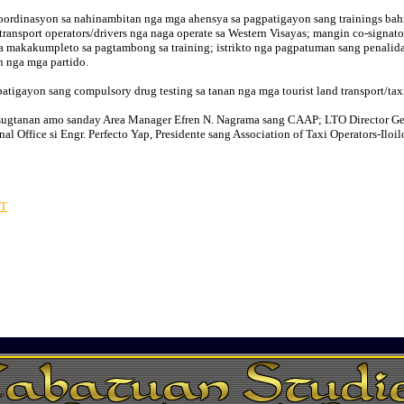
rdinasyon sa nahinambitan nga mga ahensya sa pagpatigayon sang trainings bahin
transport operators/drivers nga naga operate sa Western Visayas; mangin co-signator
nga makakumpleto sa pagtambong sa training; istrikto nga pagpatuman sang penalidad
n nga mga partido.
ayon sang compulsory drug testing sa tanan nga mga tourist land transport/taxi 
asugtanan amo sanday Area Manager Efren N. Nagrama sang CAAP; LTO Director 
Office si Engr. Perfecto Yap, Presidente sang Association of Taxi Operators-Iloilo
RT