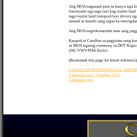
Ang MOA nagasaad para sa maayo nga koo
lisensyado nga mga taxi kag tourist land 
mga tourist land transport/taxi drivers 
nasaad sa mando sang tagsa ka natungda
Ang MOA nagrekomendar man sang pagpatig
Kaupod ni Catalbas sa pagpirma sang k
sa MOA signing ceremony sa DOT Regional 
(JSC/VWV-PIA6 Iloilo)
(Bookmark this page for future reference)
CABATUAN INTERNATIONAL AIRPO
Cabatuan.com - Timeline 2012
Cabatuan.com