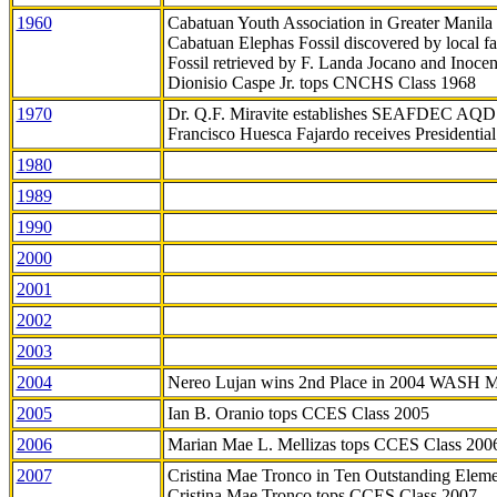
1960
Cabatuan Youth Association in Greater Manila
Cabatuan Elephas Fossil discovered by local f
Fossil retrieved by F. Landa Jocano and Inocen
Dionisio Caspe Jr. tops CNCHS Class 1968
1970
Dr. Q.F. Miravite establishes SEAFDEC AQD
Francisco Huesca Fajardo receives Presidenti
1980
1989
1990
2000
2001
2002
2003
2004
Nereo Lujan wins 2nd Place in 2004 WASH 
2005
Ian B. Oranio tops CCES Class 2005
2006
Marian Mae L. Mellizas tops CCES Class 200
2007
Cristina Mae Tronco in Ten Outstanding Elemen
Cristina Mae Tronco tops CCES Class 2007