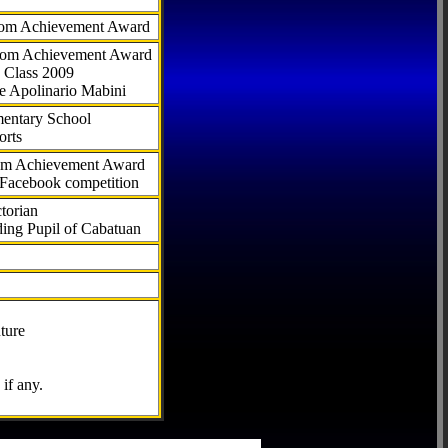
com Achievement Award
.com Achievement Award
 Class 2009
e Apolinario Mabini
ementary School
orts
com Achievement Award
 Facebook competition
torian
ding Pupil of Cabatuan
ture
if any.