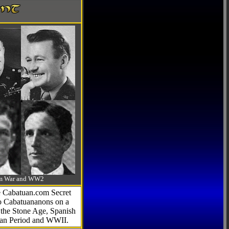
-Am War and WW2
he Cabatuan.com Secret
to Cabatuananons on a
f the Stone Age, Spanish
can Period and WWII.