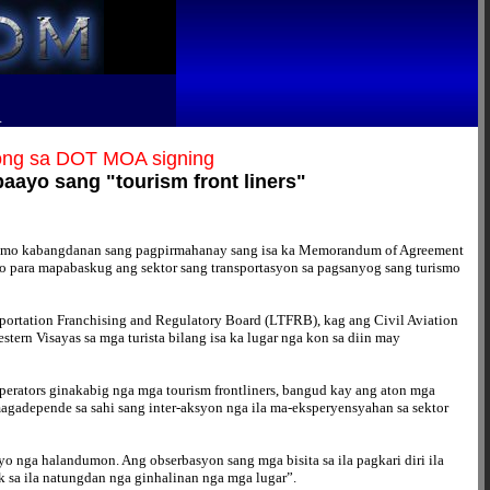
R
bong sa DOT MOA signing
ayo sang "tourism front liners"
urismo kabangdanan sang pagpirmahanay sang isa ka Memorandum of Agreement
 para mapabaskug ang sektor sang transportasyon sa pagsanyog sang turismo
portation Franchising and Regulatory Board (LTFRB), kag ang Civil Aviation
rn Visayas sa mga turista bilang isa ka lugar nga kon sa diin may
perators ginakabig nga mga tourism frontliners, bangud kay ang aton mga
agadepende sa sahi sang inter-aksyon nga ila ma-eksperyensyahan sa sektor
yo nga halandumon. Ang obserbasyon sang mga bisita sa ila pagkari diri ila
k sa ila natungdan nga ginhalinan nga mga lugar”.