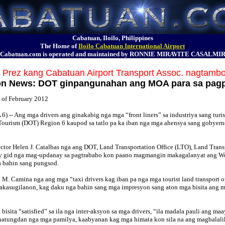
Cabatuan, Iloilo, Philippines
The Home of
Iloilo Cabatuan International Airport
Cabatuan.com is operated and maintained by RONNIE MIRAVITE CASALMI
Prez kang Cabatuan Airport Transport Assoc. nagtam
on News: DOT ginpangunahan ang MOA para sa pagpa
 of February 2012
 -- Ang mga drivers ang ginakabig nga mga “front liners” sa industriya sang t
ourism (DOT) Region 6 kaupod sa tatlo pa ka iban nga mga ahensya sang gobyerno
or Helen J. Catalbas nga ang DOT, Land Transportation Office (LTO), Land Trans
y gid nga mag-updanay sa pagtrabaho kon paano magmangin makagalanyat ang Weste
a bahin sang pungsod.
M. Camina nga ang mga “taxi drivers kag iban pa nga mga tourist land transport o
akasugilanon, kag daku nga bahin sang mga impresyon sang aton mga bisita ang m
sita “satisfied” sa ila nga inter-aksyon sa mga drivers, “ila madala pauli ang maa
a natungdan nga mga pamilya, kaabyanan kag mga himata kon sila na ang magbalali