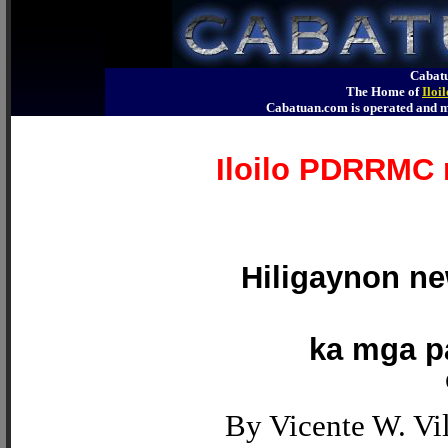
Cabatu
The Home of
Iloi
Cabatuan.com is operated an
Iloilo PDRRMC 
Hiligaynon ne
ka mga pa
By Vicente W. Vi