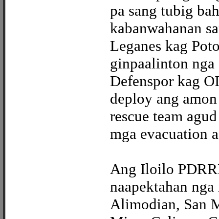
pa sang tubig ba
kabanwahanan sa
Leganes kag Poto
ginpaalinton nga 
Defenspor kag OI
deploy ang amon
rescue team agu
mga evacuation ac
Ang Iloilo PDRR
naapektahan nga 
Alimodian, San M