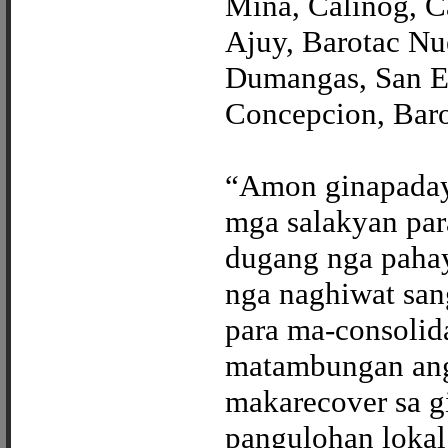
Mina, Calinog, C
Ajuy, Barotac Nue
Dumangas, San En
Concepcion, Baro
“Amon ginapaday
mga salakyan para
dugang nga pahay
nga naghiwat sa
para ma-consolid
matambungan ang
makarecover sa g
pangulohan loka