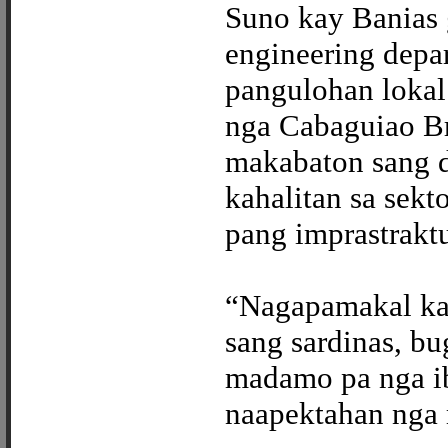
Suno kay Banias 
engineering depa
pangulohan lokal
nga Cabaguiao B
makabaton sang d
kahalitan sa sekt
pang imprastraktu
“Nagapamakal kam
sang sardinas, bu
madamo pa nga iba
naapektahan nga 