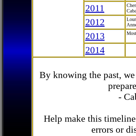
2011
Cher
Caba
2012
Lour
Anne
2013
Most
2014
By knowing the past, we 
prepare
- Ca
Help make this timeline
errors or di