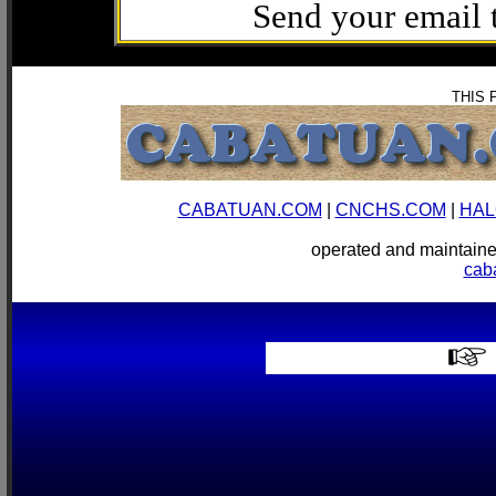
Send your email
THIS 
CABATUAN.COM
|
CNCHS.COM
|
HAL
operated and mainta
cab