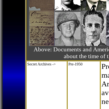
Above: Documents and America
about the time o
Secret Archives ->
Pre-1950
Pr
ma
Ar
av
ne