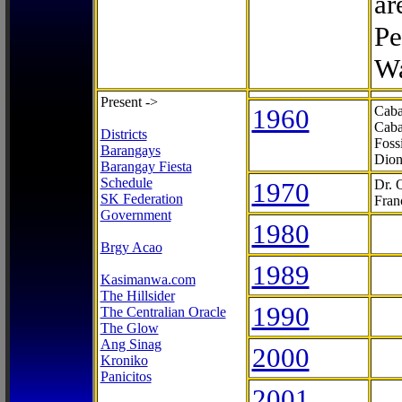
ar
Pe
Wa
Present ->
1960
Caba
Caba
Districts
Foss
Barangays
Dion
Barangay Fiesta
Schedule
1970
Dr. 
SK Federation
Fran
Government
1980
Brgy Acao
1989
Kasimanwa.com
The Hillsider
1990
The Centralian Oracle
The Glow
Ang Sinag
2000
Kroniko
Panicitos
2001