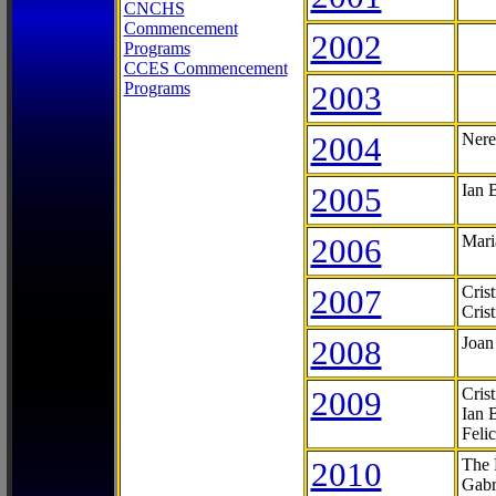
CNCHS
Commencement
2002
Programs
CCES Commencement
Programs
2003
2004
Nere
2005
Ian 
2006
Mari
2007
Cris
Cris
2008
Joan
2009
Cris
Ian 
Feli
2010
The 
Gabr