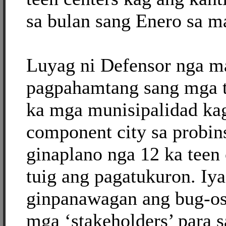
sa bulan sang Enero sa m
Luyag ni Defensor nga m
pagpahamtang sang mga t
ka mga munisipalidad kag
component city sa probin
ginaplano nga 12 ka teen 
tuig ang pagatukuron. Iy
ginpanawagan ang bug-os
mga ‘stakeholders’ para 