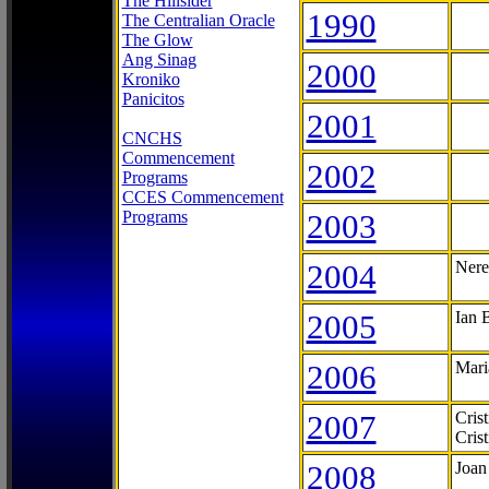
The Hillsider
1990
The Centralian Oracle
The Glow
Ang Sinag
2000
Kroniko
Panicitos
2001
CNCHS
Commencement
2002
Programs
CCES Commencement
Programs
2003
2004
Nere
2005
Ian 
2006
Mari
2007
Cris
Cris
2008
Joan