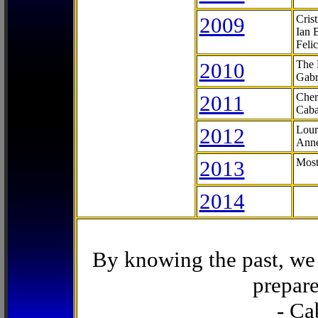
2009
Cris
Ian 
Feli
2010
The 
Gabr
2011
Cher
Caba
2012
Lour
Anne
2013
Most
2014
By knowing the past, we 
prepare
- Ca