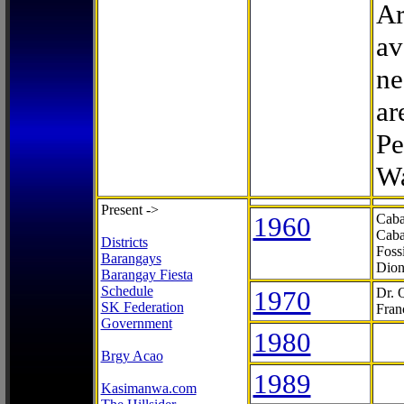
Ar
av
ne
ar
Pe
Wa
Present ->
1960
Caba
Caba
Districts
Foss
Barangays
Dion
Barangay Fiesta
Schedule
1970
Dr. 
SK Federation
Fran
Government
1980
Brgy Acao
1989
Kasimanwa.com