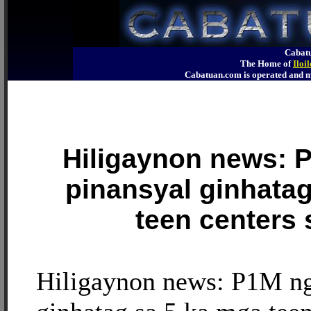
Cabatu
The Home of
Iloi
Cabatuan.com is operated an
Hiligaynon news: 
pinansyal ginhata
teen centers s
Hiligaynon news: P1M ng