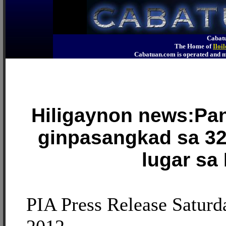
Cabatu
The Home of
Iloi
Cabatuan.com is operated an
Hiligaynon news:Pa
ginpasangkad sa 32
lugar sa
PIA Press Release Saturd