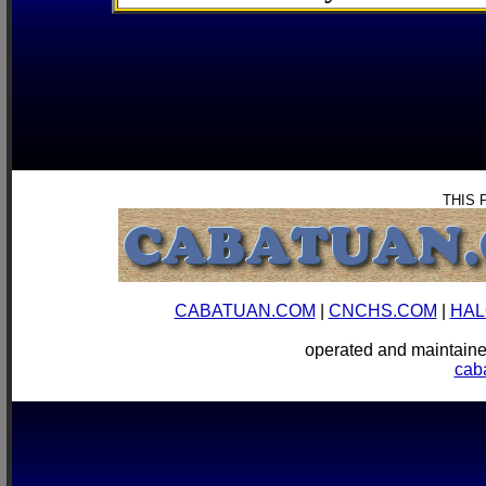
THIS 
CABATUAN.COM
|
CNCHS.COM
|
HAL
operated and mainta
cab