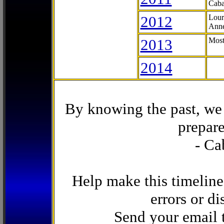
Caba
2012
Lour
Anne
2013
Most
2014
By knowing the past, we 
prepare
- Ca
Help make this timeline
errors or di
Send your email