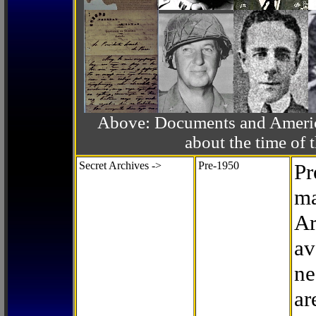
Above: Documents and America
about the time o
Secret Archives ->
Pre-1950
Pr
ma
Ar
av
ne
ar