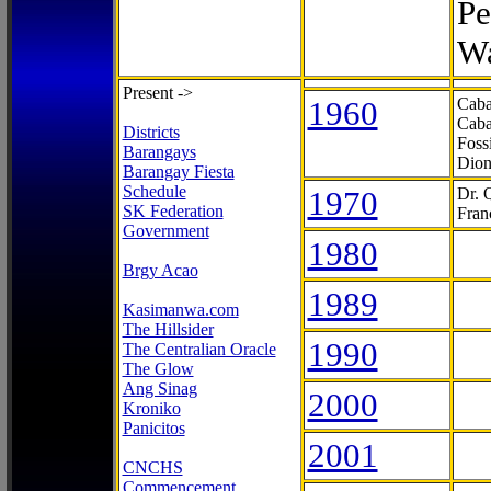
Pe
Wa
Present ->
1960
Caba
Caba
Districts
Foss
Barangays
Dion
Barangay Fiesta
Schedule
1970
Dr. 
SK Federation
Fran
Government
1980
Brgy Acao
1989
Kasimanwa.com
The Hillsider
1990
The Centralian Oracle
The Glow
Ang Sinag
2000
Kroniko
Panicitos
2001
CNCHS
Commencement