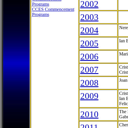
2002
Programs
CCES Commencement
Programs
2003
2004
Nere
2005
Ian 
2006
Mari
2007
Cris
Cris
2008
Joan
2009
Cris
Ian 
Feli
2010
The 
Gabr
2011
Cher