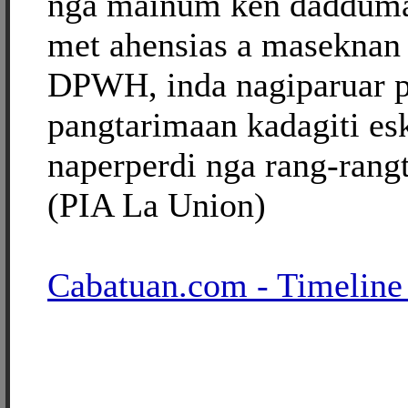
nga mainum ken dadduma 
met ahensias a maseknan
DPWH, inda nagiparuar 
pangtarimaan kadagiti es
naperperdi nga rang-rang
(PIA La Union)
Cabatuan.com - Timeline