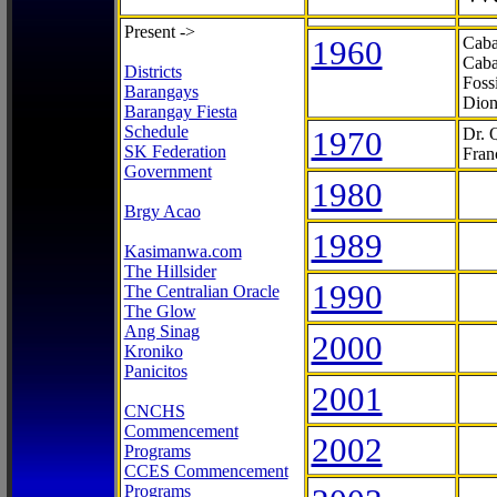
Present ->
1960
Caba
Caba
Districts
Foss
Barangays
Dion
Barangay Fiesta
Schedule
1970
Dr. 
SK Federation
Fran
Government
1980
Brgy Acao
1989
Kasimanwa.com
The Hillsider
1990
The Centralian Oracle
The Glow
Ang Sinag
2000
Kroniko
Panicitos
2001
CNCHS
Commencement
2002
Programs
CCES Commencement
Programs