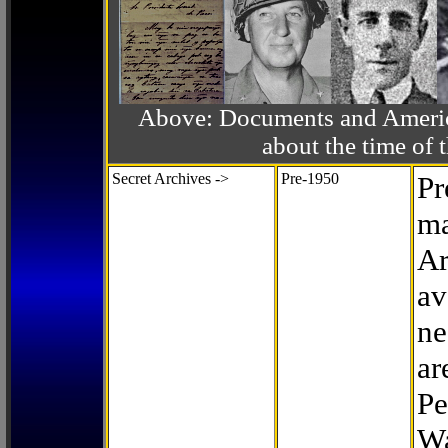
Above: Documents and America
about the time o
Secret Archives ->
Pre-1950
Pr
ma
Ar
av
ne
ar
Pe
Wa