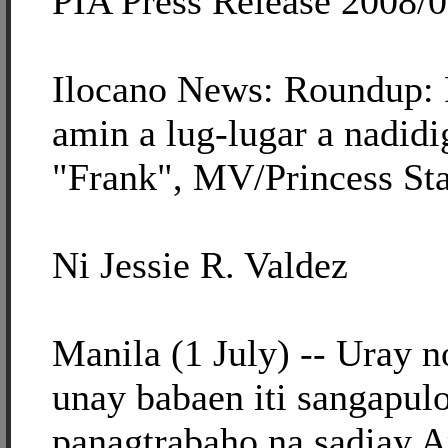
PIA Press Release 2008/
Ilocano News: Roundup:
amin a lug-lugar a nadidi
"Frank", MV/Princess Sta
Ni Jessie R. Valdez
Manila (1 July) -- Uray 
unay babaen iti sangapul
panagtrabaho na sadiay 