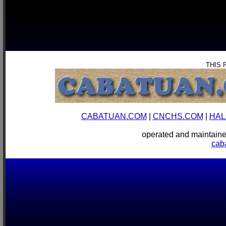
THIS 
CABATUAN.COM
|
CNCHS.COM
|
HAL
operated and mainta
cab