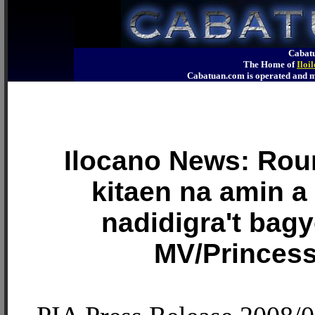
Cabatu
The Home of
Iloi
Cabatuan.com is operated an
Ilocano News: Ro
kitaen na amin a 
nadidigra't bagy
MV/Princess