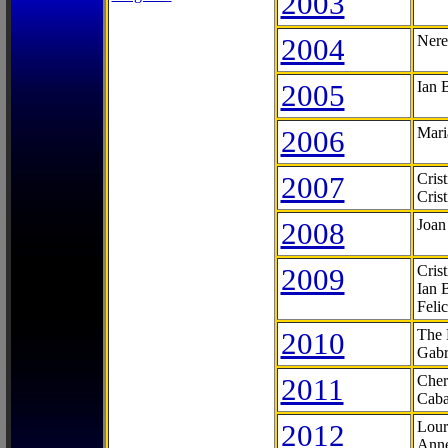
2003
2004
Nere
2005
Ian 
2006
Mari
2007
Cris
Cris
2008
Joan
2009
Cris
Ian 
Feli
2010
The 
Gabr
2011
Cher
Caba
2012
Lour
Anne