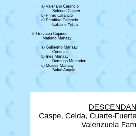
			a) Valeriano Carancio

				 Soledad Cancer

			b) Primo Carancio

			c) Primitiva Carancio

				 Catalino Yebra

		6. Gervacia Copioso				

			 Mariano Manaay

			a) Guillermo Manaay

				 Consejo _______

			b) Ines Manaay

				 Domingo Memarion

			c) Moises Manaay

				 Salud Angelo

DESCENDAN
Caspe, Celda,
Cuarte-Fuerte
Valenzuela Famil