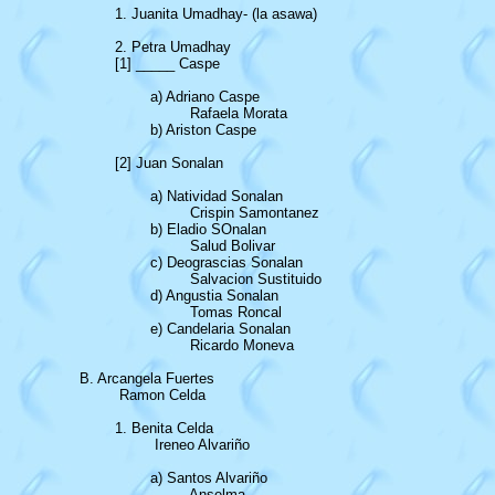
		1. Juanita Umadhay- (la asawa)

		2. Petra Umadhay

		[1] _____ Caspe

			a) Adriano Caspe

 			 	 Rafaela Morata

			b) Ariston Caspe

		[2] Juan Sonalan

			a) Natividad Sonalan

				 Crispin Samontanez

			b) Eladio SOnalan

				 Salud Bolivar

			c) Deograscias Sonalan

				 Salvacion Sustituido

			d) Angustia Sonalan

			 	 Tomas Roncal

			e) Candelaria Sonalan

				 Ricardo Moneva

	B. Arcangela Fuertes

		 Ramon Celda

		1. Benita Celda

			 Ireneo Alvariño

			a) Santos Alvariño

				 Anselma ________
