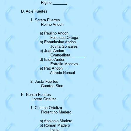
			 Rigino _______	

	D. Acie Fuertes

		1. Sotera Fuertes

			 Rofino Andon

			a) Paulino Andon

				 Felicidad Ortega

			b) Estaniaslao Andon

				 Jovita Gonzales

			c) Juan Andon

				 Evangelista _______

			d) Isidro Andon

				 Estrella Moneva

			e) Paz Andon

				 Alfredo Roncal

		2. Justa Fuertes

			 Guarteo Sion

	E. Benita Fuertes

		 Loreto Ortaliza

		1. Cristina Ortaliza

			 Florentino Madero

			a) Apolonio Madero

			b) Roman Madero

				 Lydia _______
