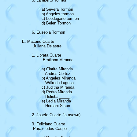
		5. Lamberto Tormon

			a) Severa Tormon

			b) Angeles tormon

			c) Leodegario tormon

			d) Belen Tormon

		6. Eusebia Tormon

	E. Macario Cuarte

		 Juliana Delastre

		1. Librata Cuarte 

			 Emiliano Miranda

			a) Clarita Miranda

			   Andres Cortez

			b) Angeles Miranda

			   Wilfredo Laguna

			c) Juditha Miranda

			d) Pedro Miranda

			   Helieta _____

			e) Ledia Miranda

			   Hernani Sison

		2. Josefa Cuarte (la asawa)

		3. Feliciano Cuarte 

   		 Paraxcedes Caspe
