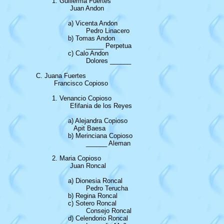
		1. Guillerma Fuertes

			 Juan Andon

			a) Vicenta Andon

				 Pedro Linacero

			b) Tomas Andon

				 _____ Perpetua

			c) Calo Andon

				 Dolores ______

	C. Juana Fuertes

		 Francisco Copioso

		1. Venancio Copioso

			 Efifania de los Reyes

			a) Alejandra Copioso

			   Apit Baesa

			b) Merinciana Copioso

				 ______ Aleman

		2. Maria Copioso	

			 Juan Roncal

			a) Dionesia Roncal

				 Pedro Terucha

			b) Regina Roncal

			c) Sotero Roncal

				 Consejo Roncal

			d) Celendorio Roncal
