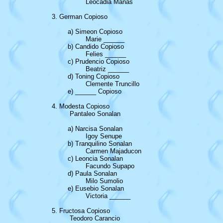
				 Leocadia Mañas

		3. German Copioso

			a) Simeon Copioso

				 Marie ______

			b) Candido Copioso

				 Felies ______

			c) Prudencio Copioso

				 Beatriz ______

			d) Toning Copioso

				 Clemente Truncillo

			e) ______ Copioso	

		4. Modesta Copioso	

			 Pantaleo Sonalan

			a) Narcisa Sonalan

				 Igoy Senupe	

			b) Tranquilino Sonalan

				 Carmen Majaducon				

			c) Leoncia Sonalan

				 Facundo Supapo

			d) Paula Sonalan

				 Milo Sumolio		

			e) Eusebio Sonalan

				 Victoria ______

		5. Fructosa Copioso

			 Teodoro Carancio
