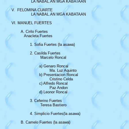
		 LA NABAL.AN MGA KABATAAN

V.  FELOMINA CUARTE

		 LA NABAL.AN MGA KABATAAN

VI. MANUEL FUERTES

	A. Cirilo Fuertes

	   Anacleta Fuertes

		1. Sofia Fuertes (la asawa)

		2. Casilda Fuertes

			 Marcelo Roncal

			a) Genaro Roncal

				 Ma. Luz Aquinto

			b) Presentacion Roncal

				 Cristino Celda

			c) Alfredo Roncal

				 Paz Andon

			d) Leonor Roncal	

		3. Ceferino Fuertes	

			 Teresa Bastiero

		4. Simplicio Fuertes(la asawa)

	B. Camelo Fuertes (la asawa)
