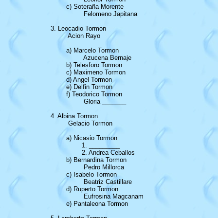
			c) Soteraña Morente

				 Felomeno Japitana

		3. Leocadio Tormon

			 Acion Rayo

			a) Marcelo Tormon

				 Azucena Bernaje

			b) Telesforo Tormon

			c) Maximeno Tormon

			d) Angel Tormon

			e) Delfin Tormon

			f) Teodorico Tormon

				 Gloria _______

		4. Albina Tormon

			 Gelacio Tormon

			a) Nicasio Tormon

				1. _________

				2. Andrea Ceballos

			b) Bernardina Tormon

				 Pedro Millorca

			c) Isabelo Tormon

				 Beatriz Castillare

			d) Ruperto Tormon

				 Eufrosina Magcanam

			e) Pantaleona Tormon
