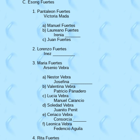
	C. Esong Fuertes

		1. Pantaleon Fuertes

			 Victoria Mada

			a) Manuel Fuertes

			b) Laureano Fuertes

				 Irenia _______

			c) Juan Fuertes

		2. Lorenzo Fuertes

			 Inez __________

		3. Maria Fuertes

			 Arsenio Vebra

			a) Nestor Vebra

				 Josefina __________

			b) Valentina Vebra

				 Patricio Panadero

			c) Lucia Vebra

				 Manuel Carancio			

			d) Soledad Vebra

				 Juanito Penit			

			e) Ceriaco Vebra

				 Consorcia ______

			f) Leonica Vebra

				 Fedencio Aguila

		4. Rita Fuertes
