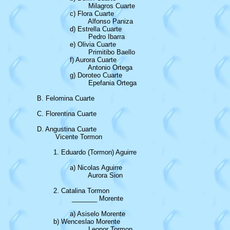
				 Milagros Cuarte

			c) Flora Cuarte

				 Alfonso Paniza

			d) Estrella Cuarte

				 Pedro Ibarra

			e) Olivia Cuarte

				 Primitibo Baello

			f) Aurora Cuarte

				 Antonio Ortega

			g) Doroteo Cuarte

				 Epefania Ortega

	B. Felomina Cuarte

	C. Florentina Cuarte

	D. Angustina Cuarte 

		 Vicente Tormon

		1. Eduardo (Tormon) Aguirre

			a) Nicolas Aguirre

				 Aurora Sion

		2. Catalina Tormon

			 _______ Morente

			a) Asiselo Morente

	  	b) Wenceslao Morente

				 Leonor Tormon
