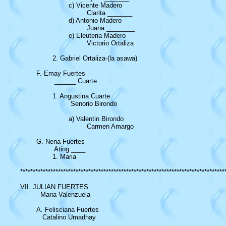
			c) Vicente Madero

				 Clarita _______

			d) Antonio Madero

				 Juana ________	

			e) Eleuteria Madero

				 Victorio Ortaliza

		2. Gabriel Ortaliza-(la asawa)

	F. Emay Fuertes

		 ______ Cuarte

		1. Angustina Cuarte

			 Senorio Birondo

			a) Valentin Birondo

				 Carmen Amargo

	G. Nena Fuertes

		 Ating ____

		1. Maria

**********************************************************************************
VII. JULIAN FUERTES

  	  Maria Valenzuela

	A. Felisciana Fuertes

	   Catalino Umadhay
