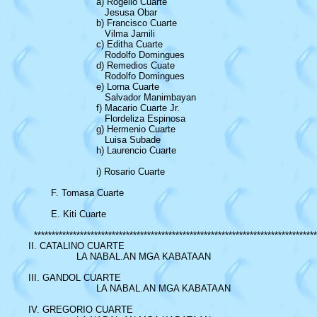
			a) Rogelio Cuarte

			   Jesusa Obar

			b) Francisco Cuarte

			   Vilma Jamili

			c) Editha Cuarte

			   Rodolfo Domingues

			d) Remedios Cuate

			   Rodolfo Domingues

			e) Lorna Cuarte

			   Salvador Manimbayan

			f) Macario Cuarte Jr.

			   Flordeliza Espinosa

			g) Hermenio Cuarte

			   Luisa Subade

			h) Laurencio Cuarte

			i) Rosario Cuarte

	F. Tomasa Cuarte

	E. Kiti Cuarte

  ********************************************************************************
II. CATALINO CUARTE

		 LA NABAL.AN MGA KABATAAN

III. GANDOL CUARTE

			LA NABAL.AN MGA KABATAAN

IV. GREGORIO CUARTE
