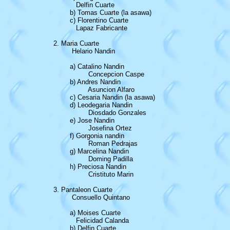
			   Delfin Cuarte			 	

			b) Tomas Cuarte (la asawa)

			c) Florentino Cuarte

			   Lapaz Fabricante

		2. Maria Cuarte

			 Helario Nandin

			a) Catalino Nandin

				 Concepcion Caspe				

			b) Andres Nandin

				 Asuncion Alfaro

			c) Cesaria Nandin (la asawa)

			d) Leodegaria Nandin

				 Diosdado Gonzales	

			e) Jose Nandin

				 Josefina Ortez

			f) Gorgonia nandin

				 Roman Pedrajas

			g) Marcelina Nandin

				 Doming Padilla

			h) Preciosa Nandin

				 Cristituto Marin

		3. Pantaleon Cuarte

			 Consuello Quintano

			a) Moises Cuarte

			   Felicidad Calanda

			b) Delfin Cuarte
