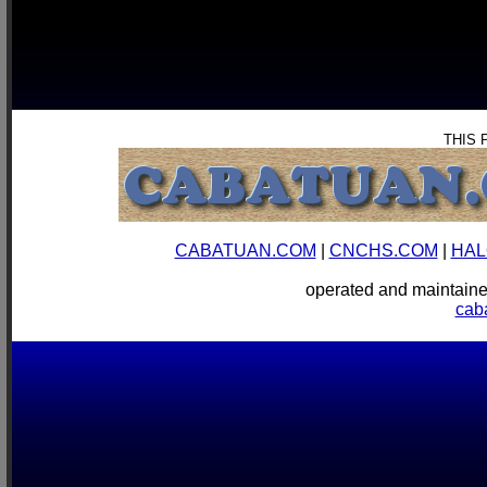
THIS 
CABATUAN.COM
|
CNCHS.COM
|
HAL
operated and mainta
cab