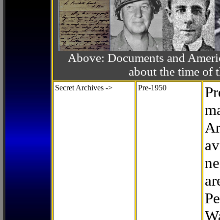
Above: Documents and America
about the time o
Secret Archives ->
Pre-1950
Pr
ma
Ar
av
ne
ar
Pe
Wa