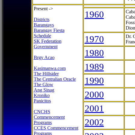
Present ->
1960
Caba
Caba
Districts
Foss
Barangays
Dion
Barangay Fiesta
Schedule
1970
Dr. 
SK Federation
Fran
Government
1980
Brgy Acao
1989
Kasimanwa.com
The Hillsider
1990
The Centralian Oracle
The Glow
Ang Sinag
2000
Kroniko
Panicitos
2001
CNCHS
Commencement
2002
Programs
CCES Commencement
Programs