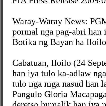
PIA Press Release 2009/
Waray-Waray News: PGM
pormal nga pag-abri han 
Botika ng Bayan ha Iloil
Cabatuan, Iloilo (24 Sep
han iya tulo ka-adlaw nga
tulo nga mga nasud han l
Pangulo Gloria Macapaga
deretso bumalik han iya 