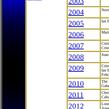
2003
2004
Nere
2005
Ian 
2006
Mari
2007
Cris
Cris
2008
Joan
2009
Cris
Ian 
Feli
2010
The 
Gabr
2011
Cher
Caba
2012
Lour
Anne