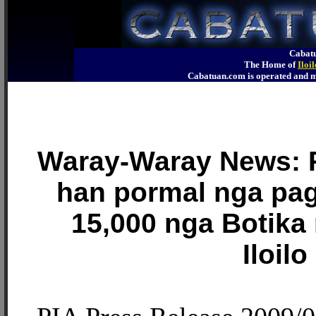
Cabatu
The Home of
Iloi
Cabatuan.com is operated an
Waray-Waray News:
han pormal nga pag-
15,000 nga Botika
Iloilo